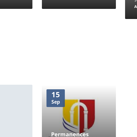
A
15
Sep
Permanences