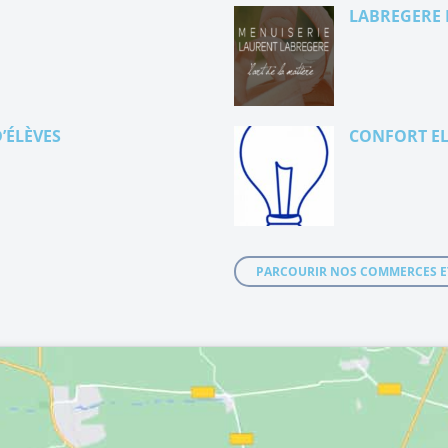
LABREGERE 
’ÉLÈVES
CONFORT EL
PARCOURIR NOS COMMERCES E