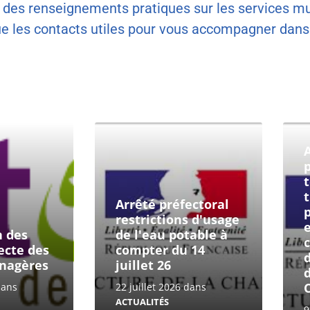
t des renseignements pratiques sur les services mu
que les contacts utiles pour vous accompagner dans 
Arrêté préfectoral
restrictions d'usage
n des
de l'eau potable à
lecte des
compter du 14
nagères
juillet 26
dans
22 juillet 2026
dans
ACTUALITÉS
9