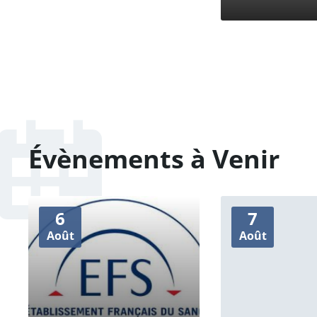
Évènements à Venir
6
7
Août
Août