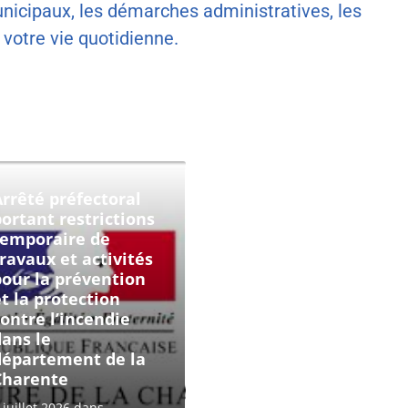
nicipaux, les démarches administratives, les
votre vie quotidienne.
Arrêté préfectoral
portant restrictions
temporaire de
travaux et activités
pour la prévention
et la protection
contre l’incendie
dans le
département de la
Charente
 juillet 2026
dans