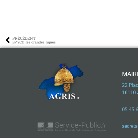
PRÉCÉDENT
BP 2021 les grandes lignes
MAIRI
22 Pla
16110 
05 45 
secreta