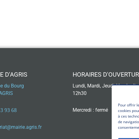
E D'AGRIS
HORAIRES D'OUVERTUR
ce du Bourg
Lundi, Mardi, Jeudi, Vendredi 
AGRIS
12h30
Pour offrir 
63 93 68
Mercredi : fermé
cookies pour
à ces techn
de navigatio
riat@mairie.agris.fr
consentement