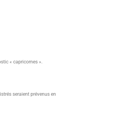
stic « capricornes ».
nistrés seraient prévenus en