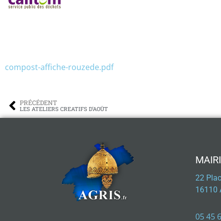
compost-affiche-rouzede.pdf
PRÉCÉDENT
LES ATELIERS CREATIFS D’AOÛT
MAIRI
22 Pla
16110 
05 45 