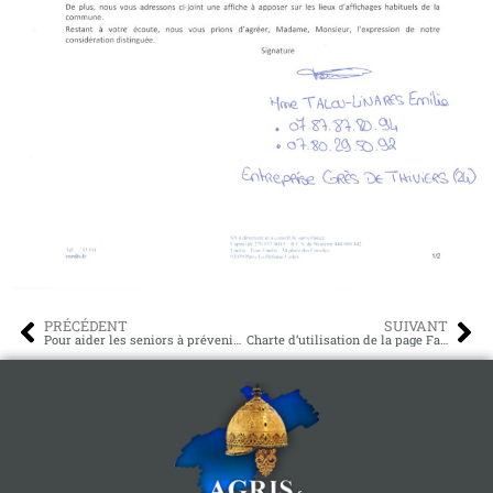
PRÉCÉDENT
SUIVANT
Pour aider les seniors à prévenir les risques de chute, la Mutualité Française Nouvelle-Aquitaine propose quatre ateliers inédits et interactifs à La Rochefoucauld les 11, 18, 25 avril et 7 mai prochains.
Charte d’utilisation de la page Facebook